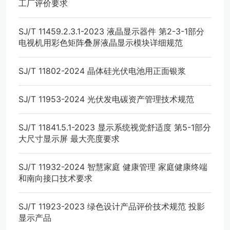
工厂评价要求
SJ/T 11459.2.3.1-2023 液晶显示器件 第2-3-1部分
电视机用彩色矩阵叠屏液晶显示模块详细规范
SJ/T 11802-2024 晶体硅光伏电池用正面银浆
SJ/T 11953-2024 光伏发电碳资产管理技术规范
SJ/T 11841.5.1-2023 显示系统视觉舒适度 第5-1部分
大尺寸显示屏 最大亮度要求
SJ/T 11932-2024 智慧家庭 健康管理 家庭健康终端
和南向接口技术要求
SJ/T 11923-2023 绿色设计产品评价技术规范 投影
显示产品