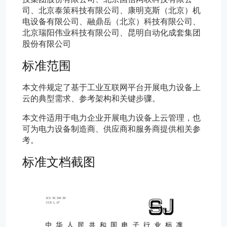
司、北京泰策科技有限公司、康明克斯（北京）机
电设备有限公司、融鼎岳（北京）科技有限公司、
北京瑞阳伟业科技有限公司、昆明自动化成套集团
股份有限公司
标准范围
本文件规定了基于工业互联网平台开展电力设备上
云的典型需求、参考架构和关键步骤。
本文件适用于电力企业开展电力设备上云管理，也
可为电力设备制造商、供应商和服务商提供相关参
考。
标准文档截图