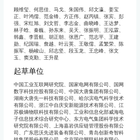
顾维玺、何思佳、马戈、朱国伟、邱文瀛、姜宝
正、叶鸿儒、范金锋、方正伟、赵丙镇、张宾、彭
强、宋红旭、刘文哲、李志金、曲晓峰、王达梦、
林子晗、秦巍、孙东来、吴天、张振明、王泓霖、
韩鑫、李晋航、胡正朝、张恩广、范志平、王建
勋、纪国瑞、詹越、叶云英、王敬儒、孟繁荣、陈
振军、杨峻山、邱志坚、段玉龙、王忠峰、张文
玉、窦克勤、王升星
起草单位
中国工业互联网研究院、国家电网有限公司、国网
数字科技控股有限公司、中国大唐集团有限公司、
湖南大唐先一科技有限公司、哈尔滨电气科学技术
有限公司、浙江中自庆安新能源技术有限公司、江
苏极熵物联科技有限公司、工业和信息化部威海电
子信息技术综合研究中心、东方电气集团科学技术
研究院有限公司、上海嘉岩供应链管理股份有限公
司、广东思沃先进装备有限公司、青岛创新奇智科
技集团股份有限公司、北京国信网联科技有限公